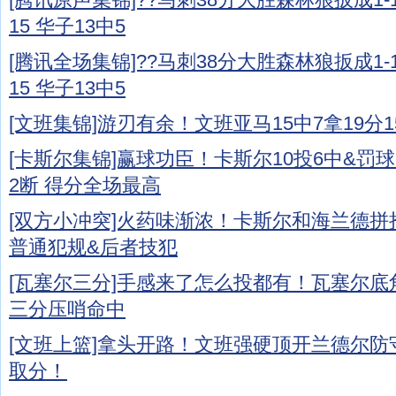
15 华子13中5
[腾讯全场集锦]??马刺38分大胜森林狼扳成1-
15 华子13中5
[文班集锦]游刃有余！文班亚马15中7拿19分15
[卡斯尔集锦]赢球功臣！卡斯尔10投6中&罚球9
2断 得分全场最高
[双方小冲突]火药味渐浓！卡斯尔和海兰德拼
普通犯规&后者技犯
[瓦塞尔三分]手感来了怎么投都有！瓦塞尔
三分压哨命中
[文班上篮]拿头开路！文班强硬顶开兰德尔
取分！