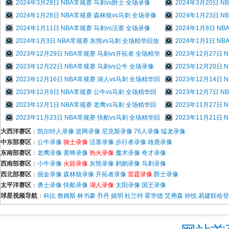
2024年3月28日 NBA常规赛 马刺vs爵士 全场录像
2024年3月20日 
2024年1月28日 NBA常规赛 森林狼vs马刺 全场录像
2024年1月23日 
2024年1月11日 NBA常规赛 马刺vs活塞 全场录像
2024年1月8日 N
2024年1月3日 NBA常规赛 灰熊vs马刺 全场精华回放
2024年1月1日 N
2023年12月29日 NBA常规赛 马刺vs开拓者 全场精华
2023年12月27日
2023年12月22日 NBA常规赛 马刺vs公牛 全场录像
2023年12月20日
2023年12月16日 NBA常规赛 湖人vs马刺 全场精华回
2023年12月14日
2023年12月9日 NBA常规赛 公牛vs马刺 全场精华回
2023年12月7日 
2023年12月1日 NBA常规赛 老鹰vs马刺 全场精华回
2023年11月27日
2023年11月23日 NBA常规赛 快船vs马刺 全场精华回
2023年11月21日
大西洋赛区
：
凯尔特人录像
篮网录像
尼克斯录像
76人录像
猛龙录像
中东部赛区
：
公牛录像
骑士录像
活塞录像
步行者录像
雄鹿录像
东南部赛区
：
老鹰录像
黄蜂录像
热火录像
魔术录像
奇才录像
西南部赛区
：
小牛录像
火箭录像
灰熊录像
鹈鹕录像
马刺录像
西北部赛区
：
掘金录像
森林狼录像
开拓者录像
雷霆录像
爵士录像
太平洋赛区
：
勇士录像
快船录像
湖人录像
太阳录像
国王录像
球星视频导航
：
科比
詹姆斯
林书豪
乔丹
姚明
杜兰特
霍华德
艾弗森
孙悦
易建联
哈登