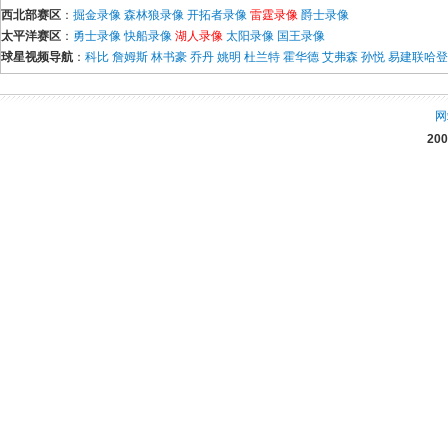
西北部赛区
：
掘金录像
森林狼录像
开拓者录像
雷霆录像
爵士录像
太平洋赛区
：
勇士录像
快船录像
湖人录像
太阳录像
国王录像
球星视频导航
：
科比
詹姆斯
林书豪
乔丹
姚明
杜兰特
霍华德
艾弗森
孙悦
易建联
哈登
网
20