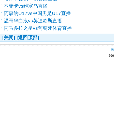
本菲卡vs维塞乌直播
阿森纳U17vs中国男足U17直播
温哥华白浪vs英迪欧斯直播
阿马多拉之星vs葡萄牙体育直播
[关闭]
[返回顶部]
网
20