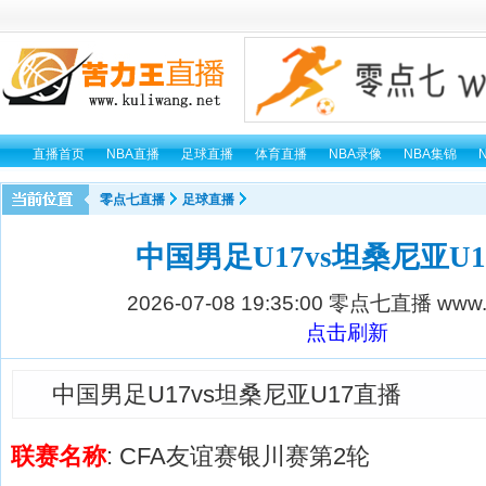
直播首页
NBA直播
足球直播
体育直播
NBA录像
NBA集锦
零点七直播
足球直播
中国男足U17vs坦桑尼亚U
2026-07-08 19:35:00
零点七直播 www.0
点击刷新
中国男足U17vs坦桑尼亚U17直播
联赛名称
: CFA友谊赛银川赛第2轮