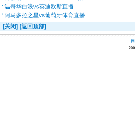
温哥华白浪vs英迪欧斯直播
阿马多拉之星vs葡萄牙体育直播
[关闭]
[返回顶部]
网
20