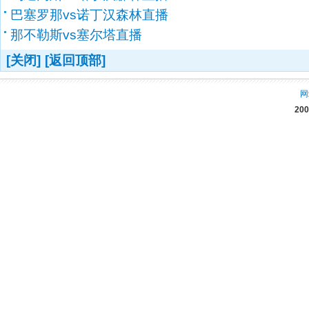
巴塞罗那vs诺丁汉森林直播
那不勒斯vs塞尔塔直播
[关闭]
[返回顶部]
网
20