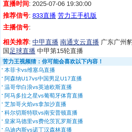
直播时间
: 2025-07-06 19:30:00
推荐信号
:
833直播
苦力王手机版
主播信号
:
相关推荐
:
中甲直播
南通支云直播
广东广州
国
足球直播
中甲第15轮直播
苦力王视频猜：你可能会喜欢以下内容！
本菲卡vs维塞乌直播
阿森纳U17vs中国男足U17直播
温哥华白浪vs英迪欧斯直播
阿马多拉之星vs葡萄牙体育直播
芝加哥火焰vs拿加沙直播
科尔切斯特联vs南安普顿直播
皇家马德里vs费伦茨瓦罗斯直播
乌迪内斯vs诺丁汉森林直播