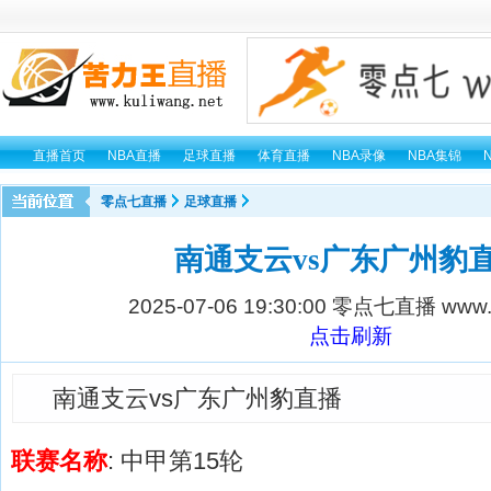
直播首页
NBA直播
足球直播
体育直播
NBA录像
NBA集锦
零点七直播
足球直播
南通支云vs广东广州豹
2025-07-06 19:30:00
零点七直播 www.0
点击刷新
南通支云vs广东广州豹直播
联赛名称
: 中甲第15轮