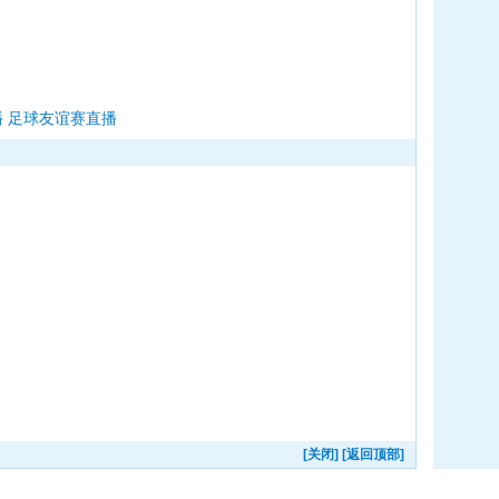
播
足球友谊赛直播
[关闭]
[返回顶部]