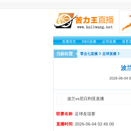
直播首页
NBA直播
足球直播
体育
零点七直播
足球直播
波
2026-06-04 0
波兰vs尼日利亚直播
联赛名称
: 足球友谊赛
直播时间
: 2026-06-04 02:45:00