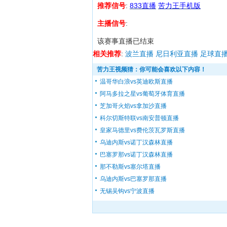
推荐信号
:
833直播
苦力王手机版
主播信号
:
该赛事直播已结束
相关推荐
:
波兰直播
尼日利亚直播
足球直
苦力王视频猜：你可能会喜欢以下内容！
温哥华白浪vs英迪欧斯直播
阿马多拉之星vs葡萄牙体育直播
芝加哥火焰vs拿加沙直播
科尔切斯特联vs南安普顿直播
皇家马德里vs费伦茨瓦罗斯直播
乌迪内斯vs诺丁汉森林直播
巴塞罗那vs诺丁汉森林直播
那不勒斯vs塞尔塔直播
乌迪内斯vs巴塞罗那直播
无锡吴钩vs宁波直播