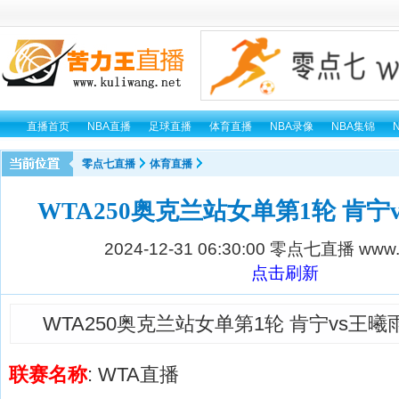
直播首页
NBA直播
足球直播
体育直播
NBA录像
NBA集锦
零点七直播
体育直播
WTA250奥克兰站女单第1轮 肯宁
2024-12-31 06:30:00
零点七直播 www.0
点击刷新
WTA250奥克兰站女单第1轮 肯宁vs王曦
联赛名称
: WTA直播