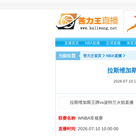
直播首页
NBA直播
足球直播
体育
苦力王首页
NBA直播
拉斯维加斯
2026-07-10 1
拉斯维加斯王牌vs波特兰火焰直播
联赛名称
: WNBA常规赛
直播时间
: 2026-07-10 10:00:00