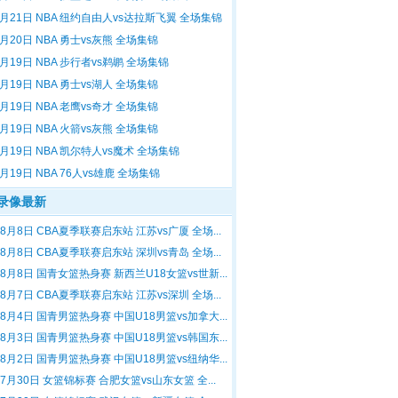
7月21日 NBA 纽约自由人vs达拉斯飞翼 全场集锦
7月20日 NBA 勇士vs灰熊 全场集锦
7月19日 NBA 步行者vs鹈鹕 全场集锦
7月19日 NBA 勇士vs湖人 全场集锦
7月19日 NBA 老鹰vs奇才 全场集锦
7月19日 NBA 火箭vs灰熊 全场集锦
7月19日 NBA 凯尔特人vs魔术 全场集锦
7月19日 NBA 76人vs雄鹿 全场集锦
A录像最新
年8月8日 CBA夏季联赛启东站 江苏vs广厦 全场...
年8月8日 CBA夏季联赛启东站 深圳vs青岛 全场...
年8月8日 国青女篮热身赛 新西兰U18女篮vs世新...
年8月7日 CBA夏季联赛启东站 江苏vs深圳 全场...
年8月4日 国青男篮热身赛 中国U18男篮vs加拿大...
年8月3日 国青男篮热身赛 中国U18男篮vs韩国东...
年8月2日 国青男篮热身赛 中国U18男篮vs纽纳华...
年7月30日 女篮锦标赛 合肥女篮vs山东女篮 全...