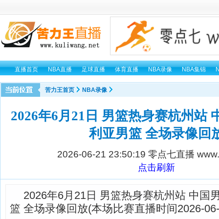
直播首页
NBA直播
足球直播
体育直播
NBA录像
NBA集锦
苦力王首页
NBA录像
2026年6月21日 男篮热身赛杭州站 
利亚男篮 全场录像回
2026-06-21 23:50:19
零点七直播 www.0
点击刷新
2026年6月21日 男篮热身赛杭州站 中国
篮 全场录像回放(本场比赛直播时间2026-06-21