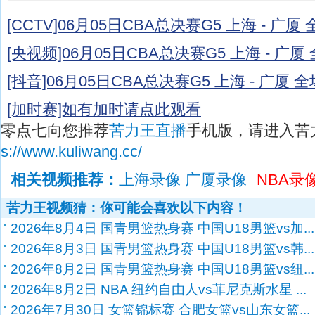
[CCTV]06月05日CBA总决赛G5 上海 - 广厦
[央视频]06月05日CBA总决赛G5 上海 - 广厦
[抖音]06月05日CBA总决赛G5 上海 - 广厦 
[加时赛]如有加时请点此观看
零点七向您推荐
苦力王直播
手机版，请进入苦
s://www.kuliwang.cc/
相关视频推荐：
上海录像 广厦录像
NBA录
苦力王视频猜：你可能会喜欢以下内容！
2026年8月4日 国青男篮热身赛 中国U18男篮vs加...
2026年8月3日 国青男篮热身赛 中国U18男篮vs韩...
2026年8月2日 国青男篮热身赛 中国U18男篮vs纽...
2026年8月2日 NBA 纽约自由人vs菲尼克斯水星 ...
2026年7月30日 女篮锦标赛 合肥女篮vs山东女篮...