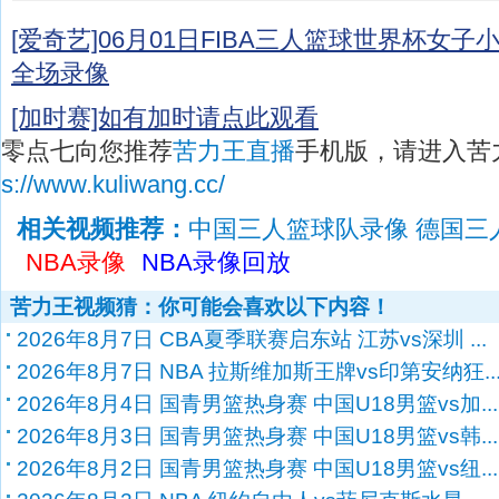
[爱奇艺]06月01日FIBA三人篮球世界杯女子小
全场录像
[加时赛]如有加时请点此观看
零点七向您推荐
苦力王直播
手机版，请进入苦
s://www.kuliwang.cc/
相关视频推荐：
中国三人篮球队录像 德国三
NBA录像
NBA录像回放
苦力王视频猜：你可能会喜欢以下内容！
2026年8月7日 CBA夏季联赛启东站 江苏vs深圳 ...
2026年8月7日 NBA 拉斯维加斯王牌vs印第安纳狂..
2026年8月4日 国青男篮热身赛 中国U18男篮vs加...
2026年8月3日 国青男篮热身赛 中国U18男篮vs韩...
2026年8月2日 国青男篮热身赛 中国U18男篮vs纽...