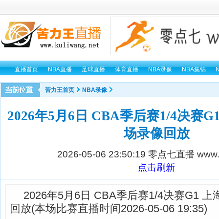
直播首页
NBA直播
足球直播
体育直播
NBA录像
NBA集锦
苦力王首页
NBA录像
2026年5月6日 CBA季后赛1/4决赛G
场录像回放
2026-05-06 23:50:19
零点七直播 www.0
点击刷新
2026年5月6日 CBA季后赛1/4决赛G1 
回放(本场比赛直播时间2026-05-06 19:35)