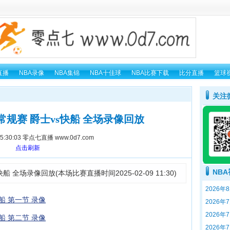
直播
NBA录像
NBA集锦
NBA十佳球
NBA比赛下载
比分直播
篮球
关注
BA常规赛 爵士vs快船 全场录像回放
5:30:03
零点七直播 www.0d7.com
点击刷新
NB
快船 全场录像回放(本场比赛直播时间2025-02-09 11:30)
2026年
快船 第一节 录像
2026年
2026年
快船 第二节 录像
2026年