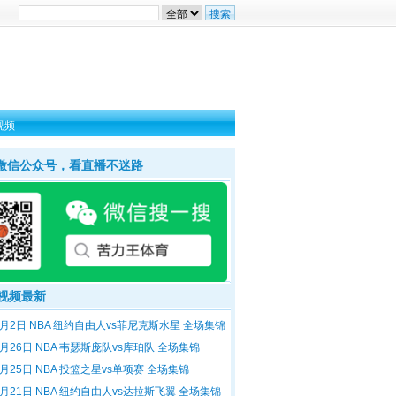
视频
微信公众号，看直播不迷路
A视频最新
8月2日 NBA 纽约自由人vs菲尼克斯水星 全场集锦
7月26日 NBA 韦瑟斯庞队vs库珀队 全场集锦
7月25日 NBA 投篮之星vs单项赛 全场集锦
7月21日 NBA 纽约自由人vs达拉斯飞翼 全场集锦