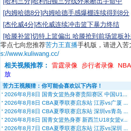
[哈利三分]哈利伯顿三分线外果断出手命中
[内姆哈德8分]内姆哈德手感爆棚连续得到8分
[杰伦威4分]杰伦威连续冲击篮下暴力终结
[哈滕补篮]切特上篮偏出 哈滕抢到前场篮板
零点七向您推荐
苦力王直播
手机版，请进入苦
s://www.kuliwang.cc/
相关视频推荐：
雷霆录像
步行者录像
NB
放
苦力王视频猜：你可能会喜欢以下内容！
2026年8月8日 国青女篮热身赛贵阳赛区 中国U1...
2026年8月8日 CBA夏季联赛启东站 江苏vs广厦 ...
2026年8月8日 CBA夏季联赛启东站 深圳vs青岛 ...
2026年8月8日 国青女篮热身赛 新西兰U18女篮v...
2026年8月7日 CBA夏季联赛启东站 江苏vs深圳 ...