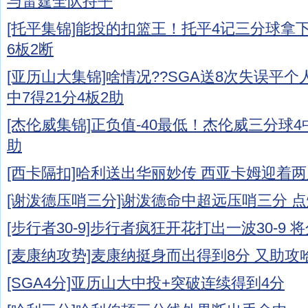
与雷霆全队持平
[托平集锦]能投的扣篮王！托平4记三分球拿
6板2断
[亚历山大集锦]啥情况??SGA送8次失误平个
中7得21分4板2助
[杰伦威集锦]正负值-40最低！杰伦威三分球4中
助
[西卡隔扣]哈利送出华丽妙传 西亚卡姆迎着
[谢泼德压哨三分]谢泼德命中超远压哨三分 
[步行者30-9]步行者疯狂开花打出一波30-9 
[麦康纳攻势]麦康纳挺身而出得到8分 又助攻
[SGA4分]亚历山大中投+突破连续得到4分