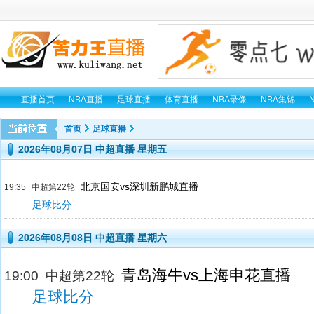
直播首页
NBA直播
足球直播
体育直播
NBA录像
NBA集锦
首页
足球直播
2026年08月07日 中超直播 星期五
北京国安vs深圳新鹏城直播
19:35 中超第22轮
足球比分
2026年08月08日 中超直播 星期六
青岛海牛vs上海申花直播
19:00 中超第22轮
足球比分