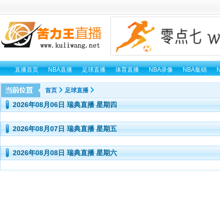
直播首页
NBA直播
足球直播
体育直播
NBA录像
NBA集锦
首页
足球直播
2026年08月06日 瑞典直播 星期四
2026年08月07日 瑞典直播 星期五
2026年08月08日 瑞典直播 星期六